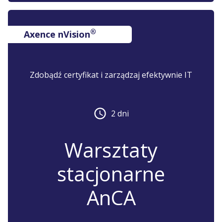
®
Axence nVision
Zdobądź certyfikat i zarządzaj efektywnie IT
2 dni
Warsztaty
stacjonarne
AnCA