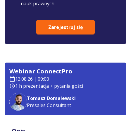
nauk prawnych
Zarejestruj się
Webinar ConnectPro
13.08.26 | 09:00
1 h prezentacja + pytania gości
Tomasz Domalewski
Presales Consultant
Opis