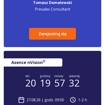
Tomasz Domalewski
Presales Consultant
Zarejestruj się
®
Axence nVision
dni
godziny
minuty
sekundy
20
19
57
32
27.08.26
| godz. 09:00
1-2 h