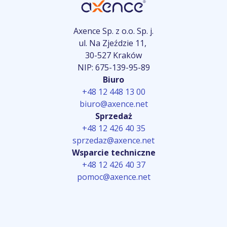
Axence Sp. z o.o. Sp. j.
ul. Na Zjeździe 11,
30-527 Kraków
NIP: 675-139-95-89
Biuro
+48 12 448 13 00
biuro@axence.net
Sprzedaż
+48 12 426 40 35
sprzedaz@axence.net
Wsparcie techniczne
+48 12 426 40 37
pomoc@axence.net