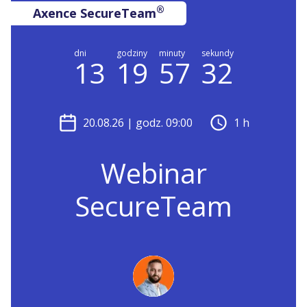
®
Axence SecureTeam
dni
godziny
minuty
sekundy
13
19
57
32
20.08.26
| godz. 09:00
1 h
Webinar
SecureTeam