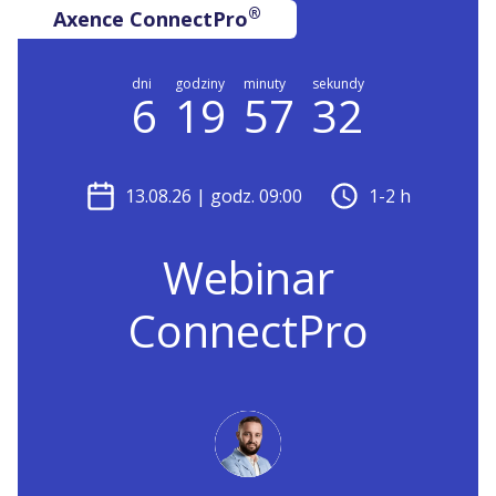
®
Axence ConnectPro
dni
godziny
minuty
sekundy
6
19
57
32
13.08.26
| godz. 09:00
1-2 h
Webinar
ConnectPro