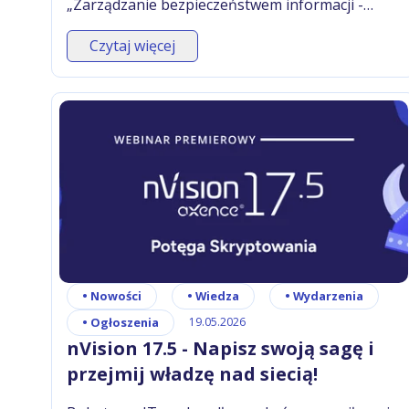
„Zarządzanie bezpieczeństwem informacji -
szkolenie dla kierownictwa”. Łącznie to 11
Czytaj więcej
modułów i 52 lekcje praktycznej wiedzy dla
pracowników i kadry zarządzającej - od
bezpiecznego korzystania z AI, przez
rozpoznawanie deepfake’ów, phishingu i
manipulacji, po zarządzanie ryzykiem, ISO 27001
oraz NIS2.
•
Nowości
•
Wiedza
•
Wydarzenia
•
Ogłoszenia
19.05.2026
nVision 17.5 - Napisz swoją sagę i
przejmij władzę nad siecią!