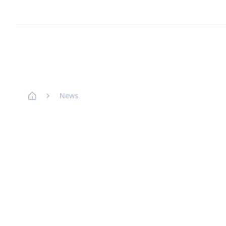
Strona główna Axence
News