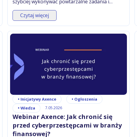
szybciej wykonywać powtarzalne zadania i
usprawniać pracę zespołu.
Czytaj więcej
•
Inicjatywy Axence
•
Ogłoszenia
•
Wiedza
7.05.2026
Webinar Axence: Jak chronić się
przed cyberprzestępcami w branży
finansowej?