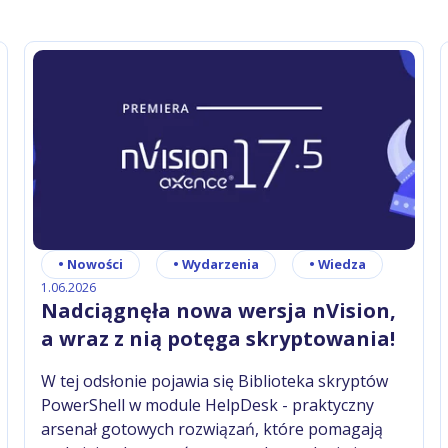
•
Nowości
•
Wydarzenia
•
Wiedza
1.06.2026
Nadciągnęła nowa wersja nVision,
a wraz z nią potęga skryptowania!
W tej odsłonie pojawia się Biblioteka skryptów
PowerShell w module HelpDesk - praktyczny
arsenał gotowych rozwiązań, które pomagają