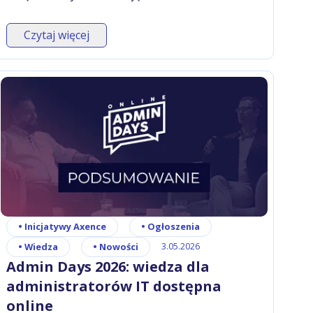
Czytaj więcej
•
Inicjatywy Axence
•
Ogłoszenia
•
Wiedza
•
Nowości
3.05.2026
Admin Days 2026: wiedza dla
administratorów IT dostępna
online