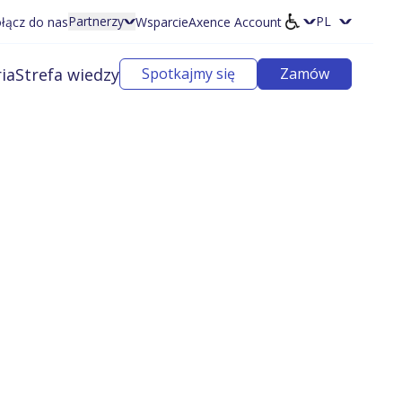
Partnerzy
łącz do nas
Wsparcie
Axence Account
Wybierz języ
ia
Strefa wiedzy
Spotkajmy się
Zamów