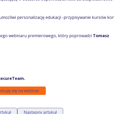
umożliwi personalizację edukacji -przypisywanie kursów k
nego webinaru premierowego, który poprowadzi
Tomasz
 SecureTeam.
pisuję się na webinar
rtykuł
Następny artykuł