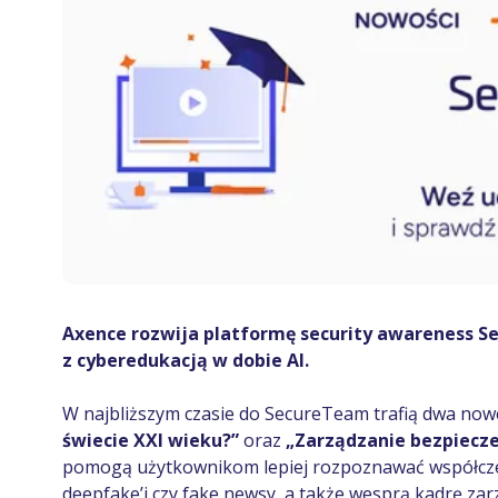
Axence rozwija platformę security awareness 
z cyberedukacją w dobie AI.
W najbliższym czasie do SecureTeam trafią dwa now
świecie XXI wieku?”
oraz
„Zarządzanie bezpiecze
pomogą użytkownikom lepiej rozpoznawać współczesn
deepfake’i czy fake newsy, a także wesprą kadrę za