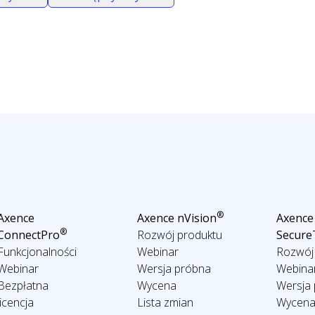
®
Axence
Axence nVision
Axence
®
ConnectPro
Rozwój produktu
Secur
Funkcjonalności
Webinar
Rozwój
Webinar
Wersja próbna
Webina
Bezpłatna
Wycena
Wersja
licencja
Lista zmian
Wycen