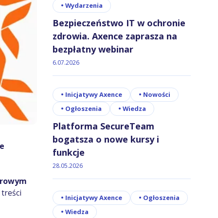
•
Wydarzenia
Bezpieczeństwo IT w ochronie
zdrowia. Axence zaprasza na
bezpłatny webinar
6.07.2026
•
Inicjatywy Axence
•
Nowości
•
Ogłoszenia
•
Wiedza
Platforma SecureTeam
bogatsza o nowe kursy i
ne
funkcje
28.05.2026
yfrowym
treści
•
Inicjatywy Axence
•
Ogłoszenia
•
Wiedza