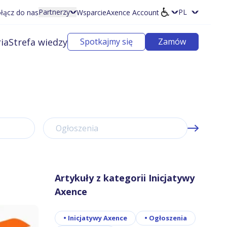
Partnerzy
łącz do nas
Wsparcie
Axence Account
Wybierz języ
ia
Strefa wiedzy
Spotkajmy się
Zamów
Ogłoszenia
Artykuły z kategorii Inicjatywy
Axence
•
Inicjatywy Axence
•
Ogłoszenia