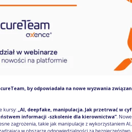
SecureTeam, by odpowiadała na nowe wyzwania związa
e kursy:
„AI, deepfake, manipulacja. Jak przetrwać w c
ństwem informacji -szkolenie dla kierownictwa”
. Nowe 
e zagrożenia, takie jak manipulacje z wykorzystaniem AI,
rządzającą w obszarze odpowiedzialności za bezpieczeństwo