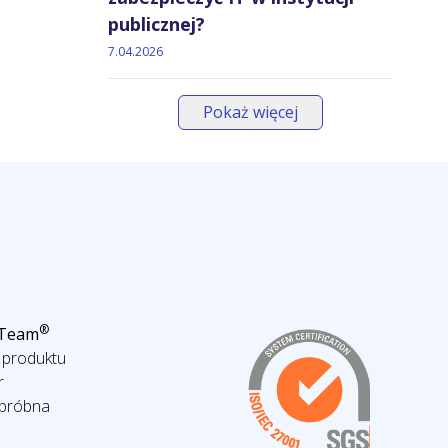
publicznej?
7.04.2026
Pokaż więcej
®
eTeam
 produktu
r
 próbna
a