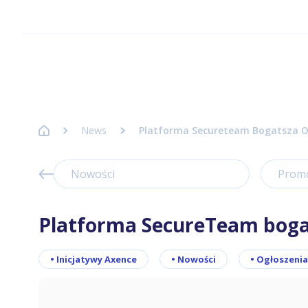
Strona główna Axence
News
Platforma Secureteam Bogatsza O 
Nowości
Prom
Platforma SecureTeam bogat
•
Inicjatywy Axence
•
Nowości
•
Ogłoszenia