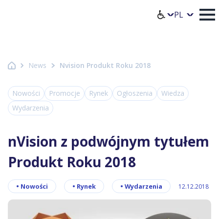
Strona główna Axence
Wybierz jęz
News
Nvision Produkt Roku 2018
Nowości
Promocje
Rynek
Ogłoszenia
Wiedza
Wydarzenia
nVision z podwójnym tytułem
Produkt Roku 2018
•
Nowości
•
Rynek
•
Wydarzenia
12.12.2018